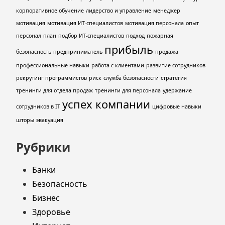
корпоративное обучение
лидерство и управление
менеджер
мотивация
мотивация ИТ-специалистов
мотивация персонала
опыт
персонал
план
подбор ИТ-специалистов
подход
пожарная
прибыль
безопасность
предприниматель
продажа
профессиональные навыки
работа с клиентами
развитие сотрудников
рекрутинг программистов
риск
служба безопасности
стратегия
тренинги для отдела продаж
тренинги для персонала
удержание
успех компании
сотрудников в IT
цифровые навыки
шторы
эвакуация
Рубрики
Банки
Безопасность
Бизнес
Здоровье