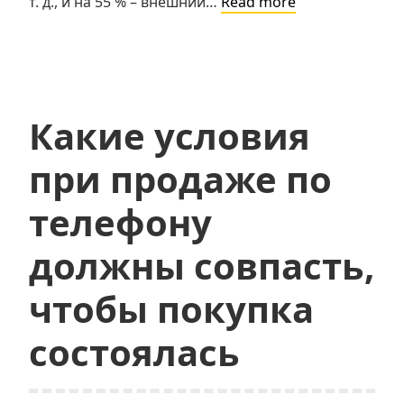
Подготовка
т. д., и на 55 % – внешний…
Read more
к
звонкам
Какие условия
при продаже по
телефону
должны совпасть,
чтобы покупка
состоялась