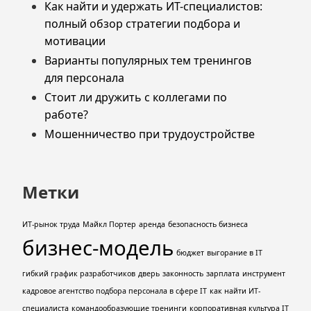
Как найти и удержать ИТ-специалистов:
полный обзор стратегии подбора и
мотивации
Варианты популярных тем тренингов
для персонала
Стоит ли дружить с коллегами по
работе?
Мошенничество при трудоустройстве
Метки
ИТ-рынок труда
Майкл Портер
аренда
безопасность бизнеса
бизнес-модель
бюджет
выгорание в IT
гибкий график разработчиков
дверь
законность
зарплата
инструмент
кадровое агентство подбора персонала в сфере IT
как найти ИТ-
специалиста
командообразующие тренинги
корпоративная культура IT