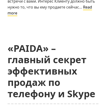
встречи с вами. Интерес Клиенту должно быть
нужно то, что вы ему продаете сейчас…
Read
Какие
more
условия
при
продаже
по
телефону
«PAIDA» –
должны
совпасть,
главный секрет
чтобы
покупка
эффективных
состоялась
продаж по
телефону и Skype