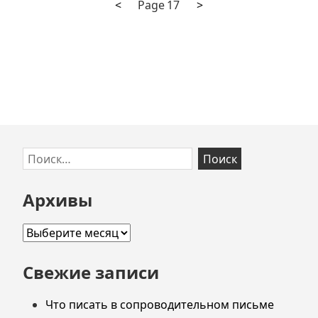
Previous
Next
Пагинация
<
Page
17
>
page
page
записей
Skip
Найти:
to
footer
Архивы
Архивы
Свежие записи
Что писать в сопроводительном письме