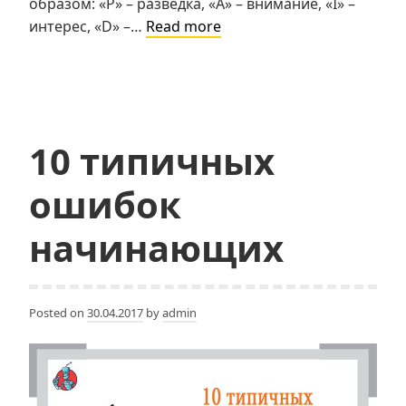
образом: «P» – разведка, «A» – внимание, «I» –
«PAIDA»
интерес, «D» –…
Read more
–
главный
секрет
эффективных
продаж
10 типичных
по
телефону
ошибок
и
Skype
начинающих
Posted on
30.04.2017
by
admin