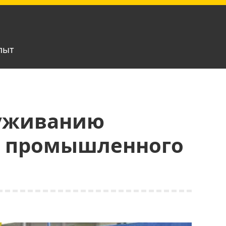
пыт
луживанию
о промышленного