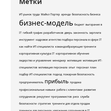
Метки
ИТ-рынок труда
Майкл Портер
аренда
безопасность бизнеса
бизнес-модель
бюджет
выгорание в
IT
гибкий график разработчиков
дверь
законность
зарплата
инструмент
кадровое агентство подбора персонала в сфере IT
как найти ИТ-специалиста
командообразующие тренинги
корпоративная культура IT
корпоративное обучение
лидерство и управление
менеджер
мотивация
мотивация ИТ-
специалистов
мотивация персонала
опыт
персонал
план
подбор ИТ-специалистов
подход
пожарная безопасность
прибыль
предприниматель
продажа
профессиональные навыки
работа с клиентами
развитие
сотрудников
рекрутинг программистов
риск
служба
безопасности
стратегия
тренинги для отдела продаж
тренинги для персонала
удержание сотрудников в IT