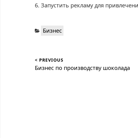
6. Запустить рекламу для привлечен
Categories:
Бизнес
Навигация
< PREVIOUS
по
Previous
Бизнес по производству шоколада
post:
записям