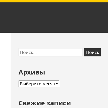
Skip
Найти:
to
footer
Архивы
Архивы
Свежие записи