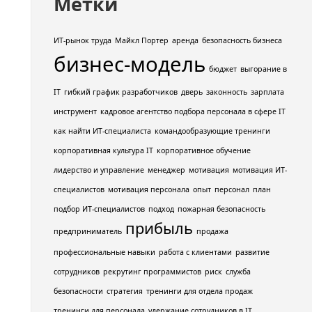
Метки
ИТ-рынок труда
Майкл Портер
аренда
безопасность бизнеса
бизнес-модель
бюджет
выгорание в
IT
гибкий график разработчиков
дверь
законность
зарплата
инструмент
кадровое агентство подбора персонала в сфере IT
как найти ИТ-специалиста
командообразующие тренинги
корпоративная культура IT
корпоративное обучение
лидерство и управление
менеджер
мотивация
мотивация ИТ-
специалистов
мотивация персонала
опыт
персонал
план
подбор ИТ-специалистов
подход
пожарная безопасность
прибыль
предприниматель
продажа
профессиональные навыки
работа с клиентами
развитие
сотрудников
рекрутинг программистов
риск
служба
безопасности
стратегия
тренинги для отдела продаж
тренинги для персонала
удержание сотрудников в IT