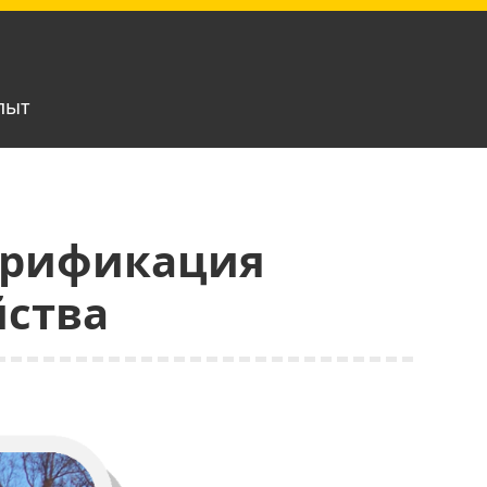
пыт
ктрификация
йства