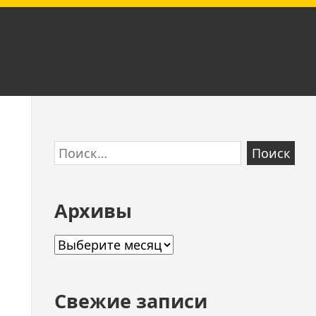
Skip
Найти:
to
footer
Архивы
Архивы
Свежие записи