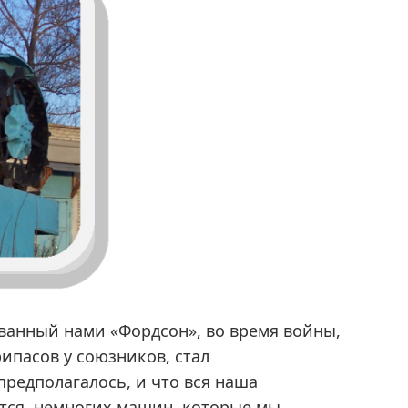
званный нами «Фордсон», во время войны,
ипасов у союзников, стал
предполагалось, и что вся наша
ется, немногих машин, которые мы